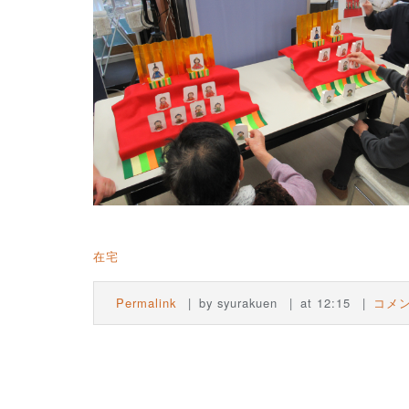
在宅
Permalink
by syurakuen
at 12:15
コメン