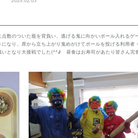
2025.02.03
に点数のついた籠を背負い、逃げる鬼に向かいボール入れるゲ
きになり、席から立ち上がり鬼めがけてボールを投げる利用者
いとなり大接戦でした(^^♪ 昼食はお寿司があたり皆さん完