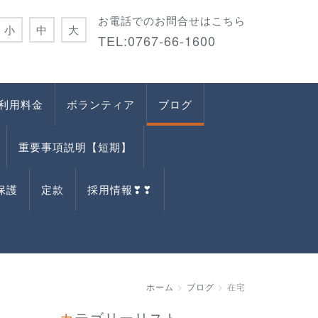
お電話でのお問合せはこちら
小
中
大
TEL:0767-66-1600
利用料金
ボランティア
ブログ
重要事項説明【短期】
保護
定款
採用情報❣❣
ホーム
ブログ
在宅
カテゴリーリスト