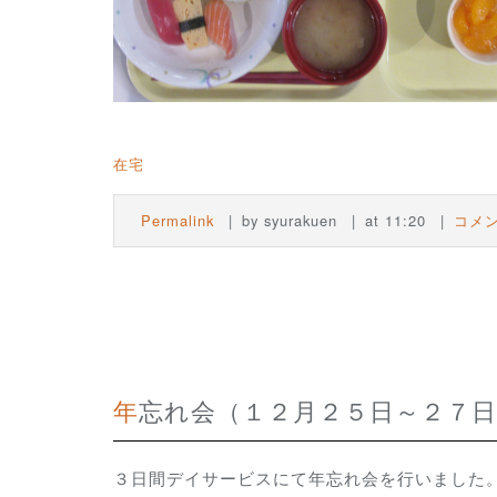
在宅
Permalink
by syurakuen
at 11:20
コメン
年忘れ会（１２月２５日～２７
３日間デイサービスにて年忘れ会を行いました