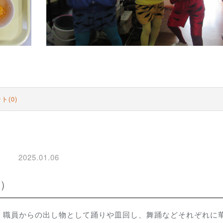
ト(0)
2025.01.06
日）
。職員からの出し物として踊りや皿回し、舞踊などそれぞれに