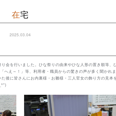
在宅
2025.03.04
祭り会を行いました。ひな祭りの由来やひな人形の置き順等、
」「へえ～！」等、利用者・職員からの驚きの声が多く聞かれ
いた後に皆さんにお内裏様・お雛様・三人官女の飾り方の見本
*)