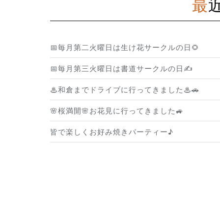
📅毎月第二火曜日は生け花サークルの日🌻
📅毎月第三火曜日は書道サークルの日✍️
♨和倉までドライブに行ってきました♨🚗
🌸桜満開🌸お花見に行ってきました🚙
皆で楽しくお好み焼きパーティー♪