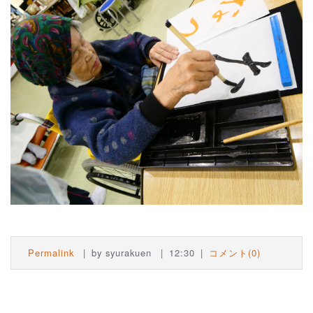
Permalink
by syurakuen
12:30
コメント(0)