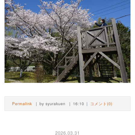
Permalink
by syurakuen
16:10
コメント(0)
2026.03.31