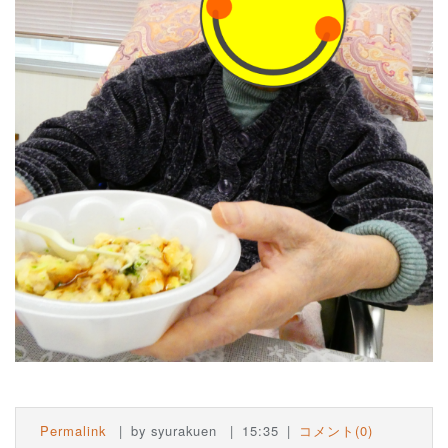
Permalink
by syurakuen
15:35
コメント(0)