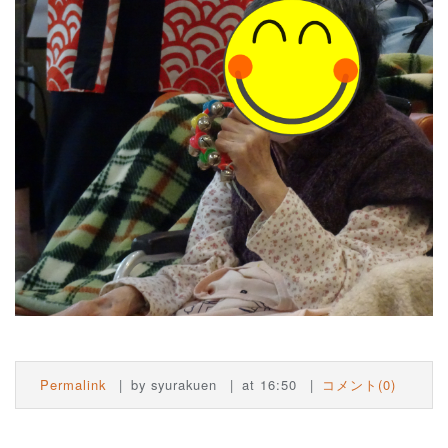
Permalink
by syurakuen
at 16:50
コメント(0)