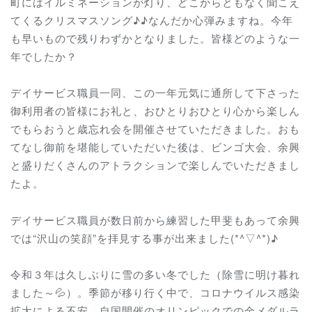
町にはイルミネーションが灯り、どこからともなく聞こえ
てくるクリスマスソング♪♪なんだか心弾みますね。今年
も早いもので残りわずかとなりました。皆様どのような一
年でしたか？
デイサービス職員一同、この一年元気に通所して下さった
御利用者の皆様にお礼と、おひとりおひとり心から楽しん
でもらおうと歳忘れ会を開催させていただきました。おも
てなし御前を堪能していただいた後は、ビンゴ大会、余興
と盛りだくさんのアトラクションで楽しんでいただきまし
たよ。
デイサービス職員が数日前から練習した甲斐もあって余興
では“沢山の笑顔”を拝見する事が出来ました(*^▽^*)♪
令和３年は久しぶりに雪の多い冬でした（除雪に明け暮れ
ました～💦）。季節が移り行く中で、コロナウイルス感染
拡大による不安、自国開催のオリンピックでの金メダルラ