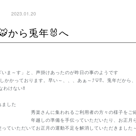
2023.01.20
年🐯から兎年🐰へ
。
ざいま～す」と、声掛けあったのが昨日の事のようです
っております。早い～、、、あぁ～⤴💡⁉、兎年だから、
なわけない‼
れました
るご利用者の方々の様子をご紹
手伝っていただいたり、お正月ら
使っていただいてお正月の運動不足を解消していただきました
^)／