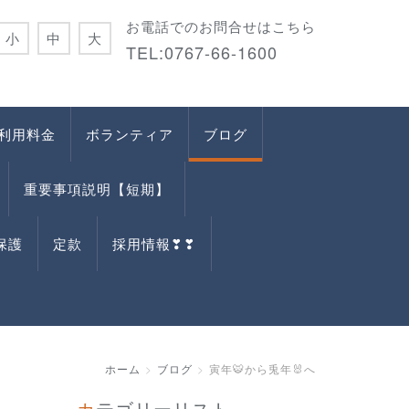
お電話でのお問合せはこちら
小
中
大
TEL:0767-66-1600
利用料金
ボランティア
ブログ
重要事項説明【短期】
保護
定款
採用情報❣❣
ホーム
ブログ
寅年🐯から兎年🐰へ
カテゴリーリスト