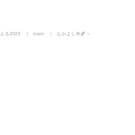
る2023
main
なかよし米🌾
»