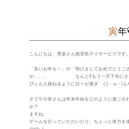
寅
こんにちは、秀楽さん能登島デイサービスです
「良いお年を～」や「明けましておめでとうご
が、、、 なんと⁉もう一月下旬にさしかか
ぴょんと跳ねるように日々が過ぎ ⊂(・ω・)ん
さて💦💦皆さんは年末年始をどのように過ごさ
か？ 秀楽さんに集われ
ますね。 年越しの準備を
ゲームを行っていただいたり、ちょっと体力を
(^o