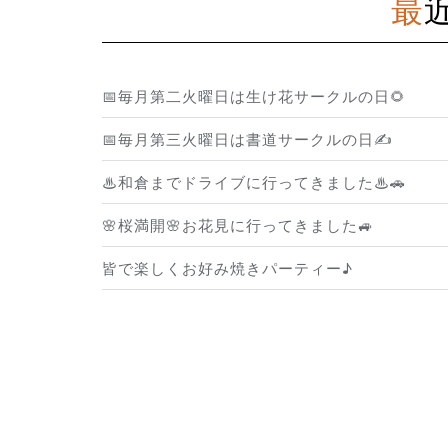
📅毎月第二火曜日は生け花サークルの日🌻
📅毎月第三火曜日は書道サークルの日✍️
♨和倉までドライブに行ってきました♨🚗
🌸桜満開🌸お花見に行ってきました🚙
皆で楽しくお好み焼きパーティー♪