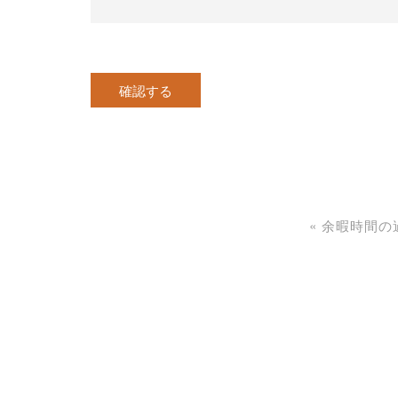
«
余暇時間の