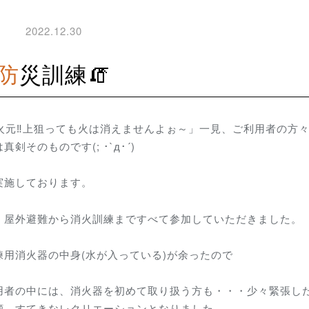
2022.12.30
防災訓練🧯
火元‼上狙っても火は消えませんよぉ～」一見、ご利用者の方
そのものです(; ･`д･´)
を実施しております。
、屋外避難から消火訓練まですべて参加していただきました。
用消火器の中身(水が入っている)が余ったので
用者の中には、消火器を初めて取り扱う方も・・・少々緊張し
顔、すてきなレクリエーションとなりました。