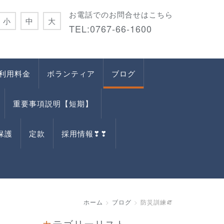
お電話でのお問合せはこちら
小
中
大
TEL:0767-66-1600
利用料金
ボランティア
ブログ
重要事項説明【短期】
保護
定款
採用情報❣❣
ホーム
ブログ
防災訓練🧯
カテゴリーリスト