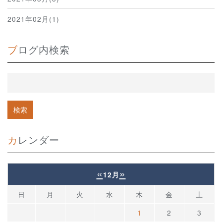
2021年02月(1)
ブログ内検索
カレンダー
«
»
12月
日
月
火
水
木
金
土
1
2
3