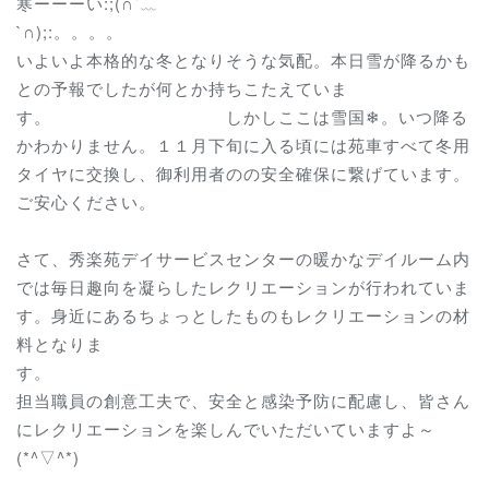
寒ーーーい:;(∩´﹏
`∩);:
いよいよ本格的な冬となりそうな気配。本日雪が降るかも
との予報でしたが何とか持ちこたえていま
す。 しかしここは雪国❄。いつ降る
かわかりません。１１月下旬に入る頃には苑車すべて冬用
タイヤに交換し、御利用者のの安全確保に繋げています。
ご安心ください。
さて、秀楽苑デイサービスセンターの暖かなデイルーム内
では毎日趣向を凝らしたレクリエーションが行われていま
す。身近にあるちょっとしたものもレクリエーションの材
料となりま
す
担当職員の創意工夫で、安全と感染予防に配慮し、皆さん
にレクリエーションを楽しんでいただいていますよ～
(*^▽^*)