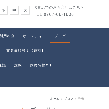
お電話でのお問合せはこちら
小
中
大
TEL:0767-66-1600
利用料金
ボランティア
ブログ
重要事項説明【短期】
保護
定款
採用情報❣❣
ホーム
ブログ
春光
カテゴリーリスト