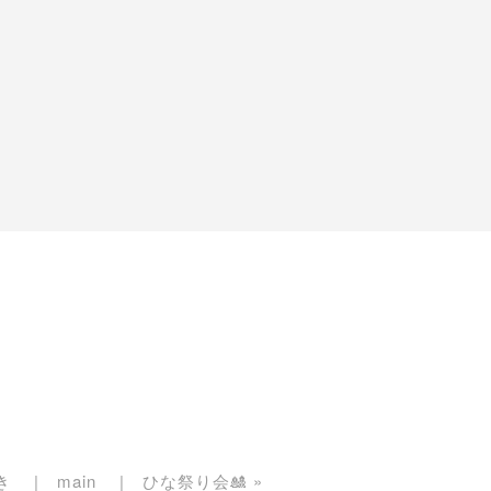
き
main
ひな祭り会🎎
»