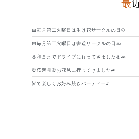
📅毎月第二火曜日は生け花サークルの日🌻
📅毎月第三火曜日は書道サークルの日✍️
♨和倉までドライブに行ってきました♨🚗
🌸桜満開🌸お花見に行ってきました🚙
皆で楽しくお好み焼きパーティー♪