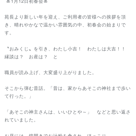
🎍1月12日初春会🎍
苑長より新しい年を迎え、ご利用者の皆様への挨拶を頂
き、晴れやかなで温かい雰囲気の中、初春会の始まりで
す。
〝おみくじ〟を引き、わたし小吉！ わたしは大吉！！
縁談は？ お産は？ と
職員が読み上げ、大変盛り上がりました。
そこから弾む昔話。「昔は、家からあそこの神社まで歩い
て行った。」
「あそこの神主さんは、いいひとや～」 などと思い返さ
れていました。
お昼には、鏡開きでお汁粉を食され、ほっこり。